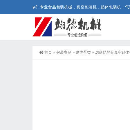
专业食品包装机械，真空包装机，贴体包装机，气调锁
首页
»
包装案例
»
禽类蛋类
»
鸡腿琵琶骨真空贴体包