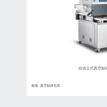
自动立式真空贴
标签:
真空贴体包装