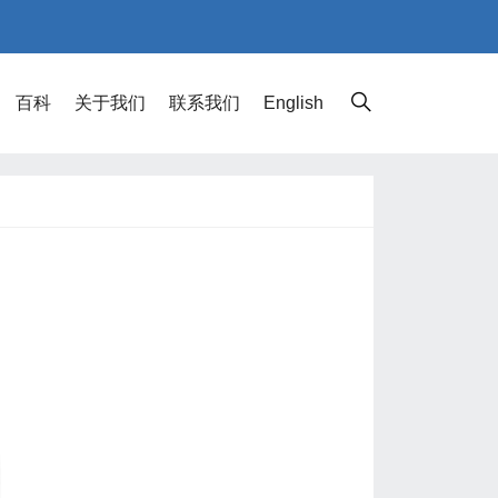
百科
关于我们
联系我们
English