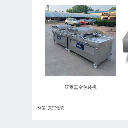
双室真空包装机
标签:
真空包装