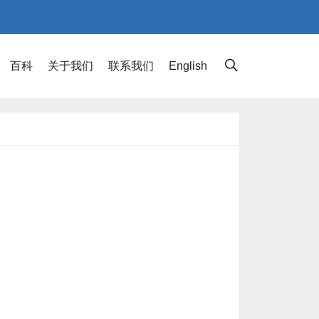
百科
关于我们
联系我们
English