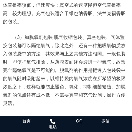
体置换率较低，但速度快；真空式的速度慢但空气置换率
高，较为理想。充气包装适合于维也纳香肠、法兰克福香肠
的包装。
（3）加脱氧剂包装 脱气收缩包装、真空包装、气体置
换包装都可以隔绝氧气，除此之外，还有一种把吸氧物质放
入包装袋中的方法，其效果与上述其他方法相同。一般包装
时，即使把氧气排除，从薄膜表面还会透进一些氧气，故想
完全隔绝氧气是不可能的。脱氧剂的作用是把透入包装袋中
的氧气随时吸附起来，以维持袋内氧气浓度在所希望的极限
浓度之下，这样就能防止褪色、氧化，抑制细菌繁殖。加脱
氧剂的优点还有成本低、不需要真空和充气设施，操作方便
灵活。
首页
QQ
微信
肉制品包装的设计
电话