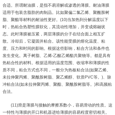
合适。所谓耐油膜，是指不易溶解或渗透的薄膜。耐油薄膜
适用于包装含脂肪的肉制品。比如聚偏二氯乙烯、聚酰胺树
脂、聚酯等材料的耐油性更好。(10)当加热到分解温度以下
时，热粘合热塑性膜软化，其流动性增加，并变成熔融状
态。此时薄膜被压紧，两层薄膜的分子在结合面上相互扩
散。冷却后，它凝固并粘合。该性能受膜的熔化温度、粘
度、压力和时间的影响。根据这些影响，粘合方法和条件也
发生变化。离子树脂、乙烯-乙酸乙烯酯共聚物等。都是具有
热粘合性的材料。根据适用的温度范围、收缩率和薄膜的性
质不同，粘合方式也不同，一般分为热板粘合法(如聚乙烯、
未拉伸聚丙烯、聚酰胺树脂、聚乙烯醇、软质PVC等。)、脉
冲粘合法(如未拉伸聚丙烯、聚酯、聚酰胺树脂等。)和高频粘
合法。
(11)滑是薄膜与接触的摩擦系数小，容易滑动的性质。这
一特性与薄膜的开口和机器进给薄膜的容易程度密切相关。