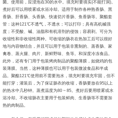
菌。使用前，应浸泡在30的水中。填充时要填实(不能打洞)。
煮好后可以用喷雾或水浴冷却。适用于制作各种熟香肠、黑
香肠、肝香肠、头香肠、快速切片香肠、鱼香肠等。聚酯套
管：这种121℃不透气，不透水；可以打印；具有高机械强
度；不受酸、碱、油脂和有机溶剂的侵蚀；容易剥。可分为
收缩性和非收缩性两种。可收缩的肠衣在热加工后可以很好
地与内容物结合，并且可以用于包装非熏制的、蒸香肠、家
禽卷、蒸火腿、肉片、新鲜野味、鱼等。和深度冷冻食品。
此外，还有专门用于包装烤肉制品的聚酯薄膜，如烧鸡的包
装薄膜。当然，这种薄膜也可以用于包装微波食品和半成
品。聚酯121℃使用前不需要泡水，填充时要填充牢固，但不
能打穿；灌装后，为了保证肠衣的收缩，香肠要放在95以上
的热水中几秒钟。蒸煮温度为80 ~ 85。煮好后要用喷雾或水
浴冷却。不收缩肠衣主要用于包装鲜肉、生香肠等不需要加
热的肉制品。