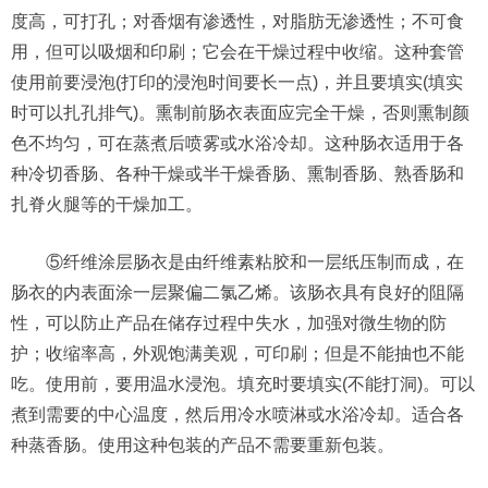
度高，可打孔；对香烟有渗透性，对脂肪无渗透性；不可食
用，但可以吸烟和印刷；它会在干燥过程中收缩。这种套管
使用前要浸泡(打印的浸泡时间要长一点)，并且要填实(填实
时可以扎孔排气)。熏制前肠衣表面应完全干燥，否则熏制颜
色不均匀，可在蒸煮后喷雾或水浴冷却。这种肠衣适用于各
种冷切香肠、各种干燥或半干燥香肠、熏制香肠、熟香肠和
扎脊火腿等的干燥加工。
⑤纤维涂层肠衣是由纤维素粘胶和一层纸压制而成，在
肠衣的内表面涂一层聚偏二氯乙烯。该肠衣具有良好的阻隔
性，可以防止产品在储存过程中失水，加强对微生物的防
护；收缩率高，外观饱满美观，可印刷；但是不能抽也不能
吃。使用前，要用温水浸泡。填充时要填实(不能打洞)。可以
煮到需要的中心温度，然后用冷水喷淋或水浴冷却。适合各
种蒸香肠。使用这种包装的产品不需要重新包装。