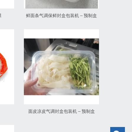
膜
鲜面条气调保鲜封盒包装机 – 预制盒
面皮凉皮气调封盒包装机 – 预制盒