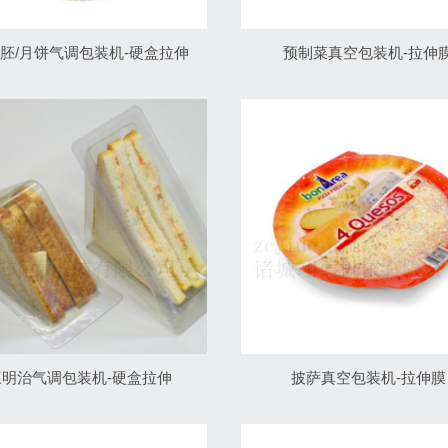
胚/月饼气调包装机-硬盒拉伸
预制菜真空包装机-拉伸
三明治气调包装机-硬盒拉伸
披萨真空包装机-拉伸膜