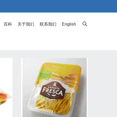
百科
关于我们
联系我们
English