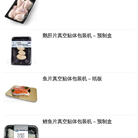
鹅肝片真空贴体包装机 – 预制盒
鱼片真空贴体包装机 – 纸板
鳕鱼片真空贴体包装机 – 预制盒