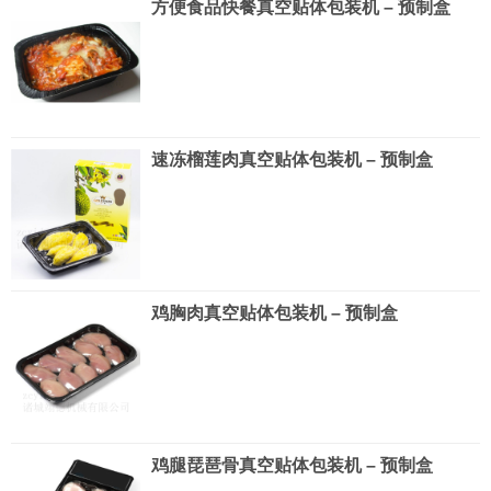
方便食品快餐真空贴体包装机 – 预制盒
速冻榴莲肉真空贴体包装机 – 预制盒
鸡胸肉真空贴体包装机 – 预制盒
鸡腿琵琶骨真空贴体包装机 – 预制盒